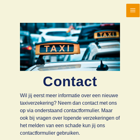
Ga
naar
Ma
de
inhoud
Me
Contact
Wil jij eerst meer informatie over een nieuwe
taxiverzekering? Neem dan contact met ons
op via onderstaand contactformulier. Maar
ook bij vragen over lopende verzekeringen of
het melden van een schade kun jij ons
contactformulier gebruiken.